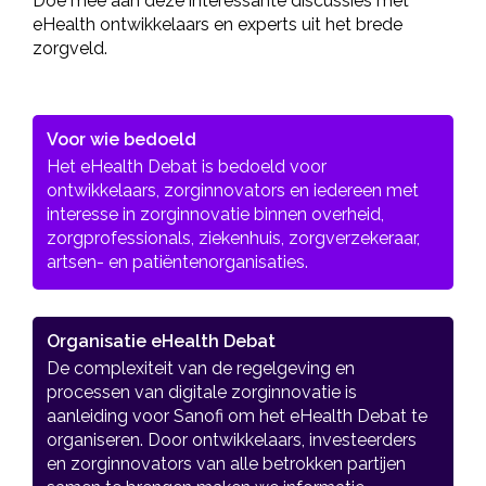
Doe mee aan deze interessante discussies met
eHealth ontwikkelaars en experts uit het brede
zorgveld.
Voor wie bedoeld
Het eHealth Debat is bedoeld voor
ontwikkelaars, zorginnovators en iedereen met
interesse in zorginnovatie binnen overheid,
zorgprofessionals, ziekenhuis, zorgverzekeraar,
artsen- en patiëntenorganisaties.
Organisatie eHealth Debat
De complexiteit van de regelgeving en
processen van digitale zorginnovatie is
aanleiding voor Sanofi om het eHealth Debat te
organiseren. Door ontwikkelaars, investeerders
en zorginnovators van alle betrokken partijen