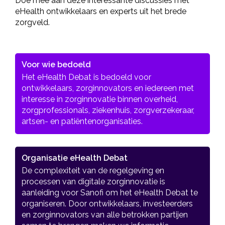
Doe mee aan deze interessante discussies met
eHealth ontwikkelaars en experts uit het brede
zorgveld.
Voor wie bedoeld
Het eHealth Debat is bedoeld voor
ontwikkelaars, zorginnovators en iedereen met
interesse in zorginnovatie binnen overheid,
zorgprofessionals, ziekenhuis, zorgverzekeraar,
artsen- en patiëntenorganisaties.
Organisatie eHealth Debat
De complexiteit van de regelgeving en
processen van digitale zorginnovatie is
aanleiding voor Sanofi om het eHealth Debat te
organiseren. Door ontwikkelaars, investeerders
en zorginnovators van alle betrokken partijen